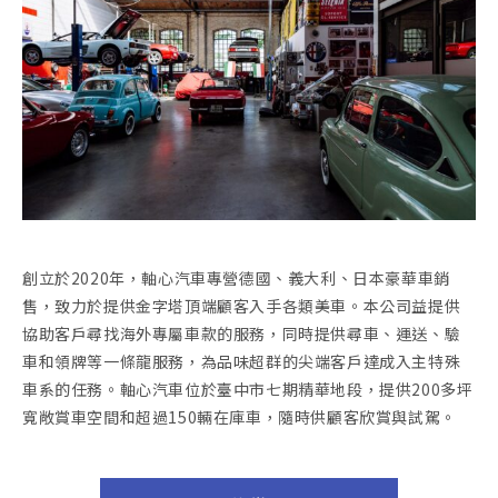
創立於2020年，軸心汽車專營德國、義大利、日本豪華車銷
售，致力於提供金字塔頂端顧客入手各類美車。本公司益提供
協助客戶尋找海外專屬車款的服務，同時提供尋車、運送、驗
車和領牌等一條龍服務，為品味超群的尖端客戶達成入主特殊
車系的任務。軸心汽車位於臺中市七期精華地段，提供200多坪
寬敞賞車空間和超過150輛在庫車，隨時供顧客欣賞與試駕。