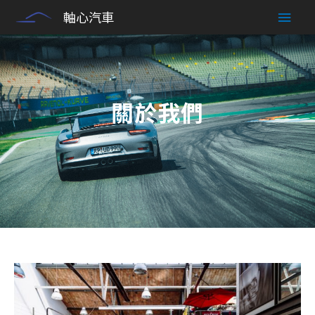
Skip
Main
軸心汽車
to
content
Men
關於我們