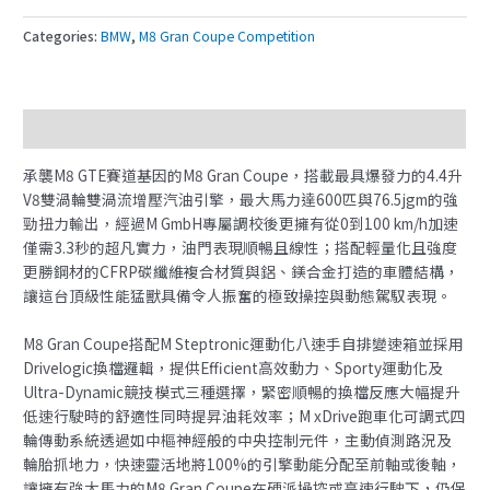
Categories:
BMW
,
M8 Gran Coupe Competition
Description
承襲M8 GTE賽道基因的M8 Gran Coupe，搭載最具爆發力的4.4升
V8雙渦輪雙渦流增壓汽油引擎，最大馬力達600匹與76.5jgm的強
勁扭力輸出，經過M GmbH專屬調校後更擁有從0到100 km/h加速
僅需3.3秒的超凡實力，油門表現順暢且線性；搭配輕量化且強度
更勝鋼材的CFRP碳纖維複合材質與鋁、鎂合金打造的車體結構，
讓這台頂級性能猛獸具備令人振奮的極致操控與動態駕馭表現。
M8 Gran Coupe搭配M Steptronic運動化八速手自排變速箱並採用
Drivelogic換檔邏輯，提供Efficient高效動力、Sporty運動化及
Ultra-Dynamic競技模式三種選擇，緊密順暢的換檔反應大幅提升
低速行駛時的舒適性同時提昇油耗效率；M xDrive跑車化可調式四
輪傳動系統透過如中樞神經般的中央控制元件，主動偵測路況及
輪胎抓地力，快速靈活地將100%的引擎動能分配至前軸或後軸，
讓擁有強大馬力的M8 Gran Coupe在硬派操控或高速行駛下，仍保