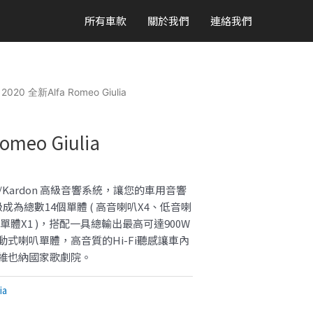
所有車款
關於我們
連絡我們
 2020 全新Alfa Romeo Giulia
omeo Giulia
man/Kardon 高級音響系統，讓您的車用音響
為總數14個單體 ( 高音喇叭X4、低音喇
單體X1 )，搭配一具總輸出最高可達900W
式喇叭單體，高音質的Hi-Fi聽感讓車內
維也納國家歌劇院。
ia