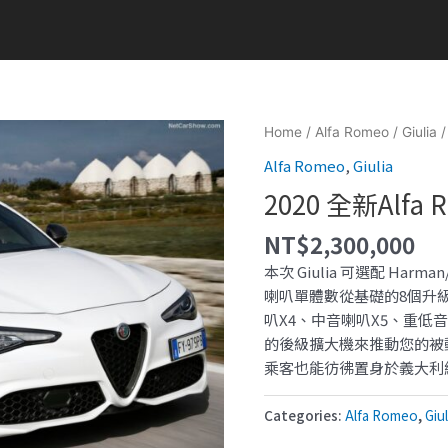
Home
/
Alfa Romeo
/
Giulia
/
Alfa Romeo
,
Giulia
2020 全新Alfa R
NT$
2,300,000
本次 Giulia 可選配 Har
喇叭單體數從基礎的8個升級成
叭X4、中音喇叭X5、重低音
的後級擴大機來推動您的被動
乘客也能彷彿置身於義大利
Categories:
Alfa Romeo
,
Giul