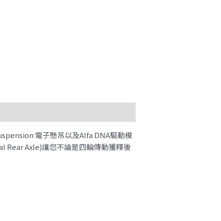
spension 電子懸吊以及Alfa DNA驅動模
l Rear Axle)讓您不論是四輪傳動獲釋後