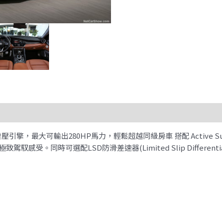
T四缸渦輪增壓引擎，最大可輸出280HP馬力，輕鬆超越同級房車 搭配 Active Su
受。同時可選配LSD防滑差速器(Limited Slip Differentia